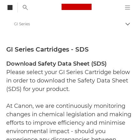
Canon Logo, back to
GI Series
Togg
Canon
Safety data sheets
GI Series Cartridges - SDS
Download Safety Data Sheet (SDS)
Please select your GI Series Cartridge below
in order to download the Safety Data Sheet
(SDS) for your product.
At Canon, we are continuously monitoring
changes in chemical legislation and making
efforts to improve efficiency and minimise
environmental impact - should you
experience any discrepancies between